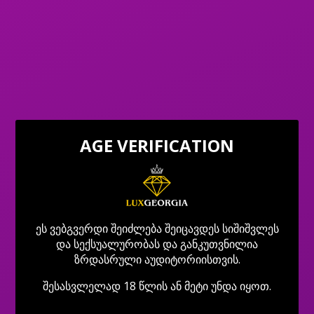
AGE VERIFICATION
ეს ვებგვერდი შეიძლება შეიცავდეს სიშიშვლეს
და სექსუალურობას და განკუთვნილია
ზრდასრული აუდიტორიისთვის.
შესასვლელად 18 წლის ან მეტი უნდა იყოთ.